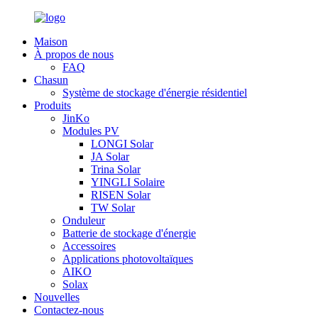
Maison
À propos de nous
FAQ
Chasun
Système de stockage d'énergie résidentiel
Produits
JinKo
Modules PV
LONGI Solar
JA Solar
Trina Solar
YINGLI Solaire
RISEN Solar
TW Solar
Onduleur
Batterie de stockage d'énergie
Accessoires
Applications photovoltaïques
AIKO
Solax
Nouvelles
Contactez-nous