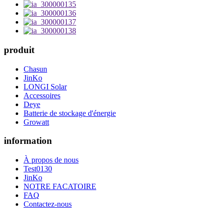
produit
Chasun
JinKo
LONGI Solar
Accessoires
Deye
Batterie de stockage d'énergie
Growatt
information
À propos de nous
Test0130
JinKo
NOTRE FACATOIRE
FAQ
Contactez-nous