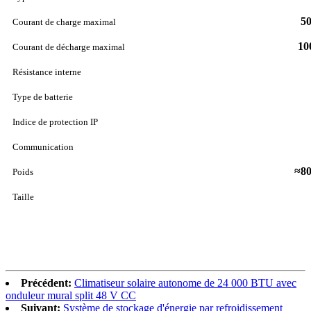
5
Courant de charge maximal
10
Courant de décharge maximal
Résistance interne
Type de batterie
Indice de protection IP
Communication
≈80
Poids
Taille
Précédent:
Climatiseur solaire autonome de 24 000 BTU avec
onduleur mural split 48 V CC
Suivant:
Système de stockage d'énergie par refroidissement