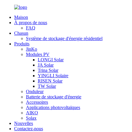
Maison
À propos de nous
FAQ
Chasun
Système de stockage d'énergie résidentiel
Produits
JinKo
Modules PV
LONGI Solar
JA Solar
Trina Solar
YINGLI Solaire
RISEN Solar
TW Solar
Onduleur
Batterie de stockage d'énergie
Accessoires
Applications photovoltaïques
AIKO
Solax
Nouvelles
Contactez-nous