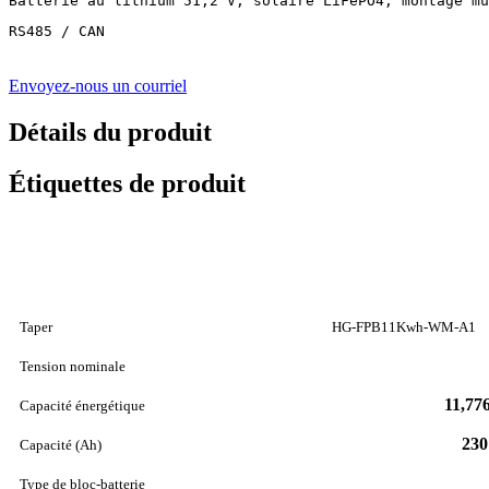
Batterie au lithium 51,2 V, solaire LiFePO4, montage mu
RS485 / CAN
Envoyez-nous un courriel
Détails du produit
Étiquettes de produit
Taper
HG-FPB11Kwh-WM-A1
Tension nominale
11,77
Capacité énergétique
230
Capacité (Ah)
Type de bloc-batterie