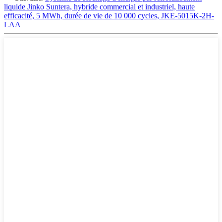
liquide Jinko Suntera, hybride commercial et industriel, haute
efficacité, 5 MWh, durée de vie de 10 000 cycles, JKE-5015K-2H-
LAA