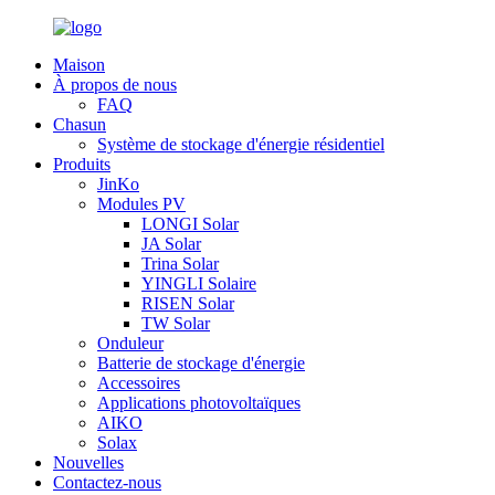
Maison
À propos de nous
FAQ
Chasun
Système de stockage d'énergie résidentiel
Produits
JinKo
Modules PV
LONGI Solar
JA Solar
Trina Solar
YINGLI Solaire
RISEN Solar
TW Solar
Onduleur
Batterie de stockage d'énergie
Accessoires
Applications photovoltaïques
AIKO
Solax
Nouvelles
Contactez-nous