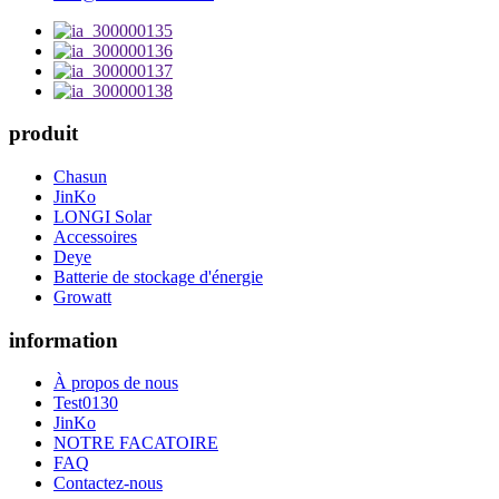
produit
Chasun
JinKo
LONGI Solar
Accessoires
Deye
Batterie de stockage d'énergie
Growatt
information
À propos de nous
Test0130
JinKo
NOTRE FACATOIRE
FAQ
Contactez-nous