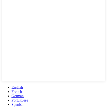
English
French
German
Portuguese
Spanish